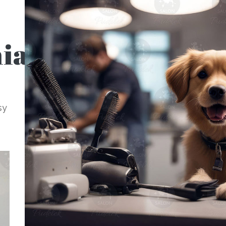
ia
sy