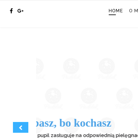
HOME
O M
Pi
Dbają
równo