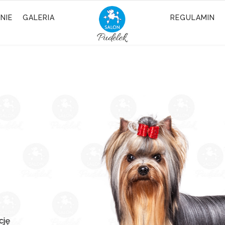
NIE
GALERIA
REGULAMIN
elęgnacja to zdrowie
c o wygląd swojego PSIjaciela,
cześnie troszczysz się o jego zdrowie.