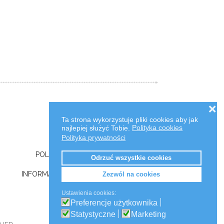
❌
REGULAMIN
Ta strona wykorzystuje pliki cookies aby jak
najlepiej służyć Tobie.
Polityka cookies
KONTAKT
Polityka prywatności
POLITYKA PRYWATNOŚCI
Odrzuć wszystkie cookies
INFORMACJE O PLIKACH COOKIES
Zezwól na cookies
Ustawienia cookies:
Preferencje użytkownika
Statystyczne
Marketing