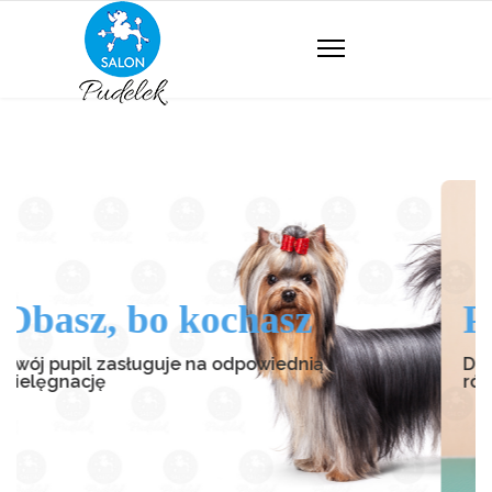
 kochasz
Pielęgnacja 
e na odpowiednią
Dbając o wygląd swojego
równocześnie troszczysz